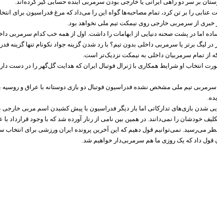
ستان بر سر دو راهی ایرانی یا خارجی بودن سرمربی آینده حسابی گیر کرده‌اند.
نابی را بر تن کرد، تمام مصاحبه‌ها گواه این را می‌داد که مرغ فدراسیون برای انتخ
گر خبری از سرمربی خارجی روی نیمکت تیم ملی نخواهد بود.
اده اما در پشت صحنه دنیایی از ابهامات را داشت. اول از همه خب کدام سرمربی دا
 لیگ برتر یا سرمربی داخلی بدون تیم؟ با رد شدن گزینه جواد نکونام تنها گزینه فدر
ه از تمام سرمربیان داخلی به نیمکت نزدیک‌تر است.
صورت انتخاب او شرایط همکاری با ژنرال فوتبال ایران که هدایت گل‌گهر را در دست دار
سرمربی تیم ملی مشخص نشده فدراسیون فوتبال دو بازی دوستانه با عراق و روسیه ب
ده.
یی شدن بازی‌های تدارکاتی اما بار دیگر فدراسیون با پیش کشیدن اسم مربی خارجی ب
کلیف خودشان را نمی‌دانند. در همین بین نامی از رنار آورده شد که با وجود قرارداد با ع
نظر می‌رسید. نمی‌توانیم قول دهیم که این آخرین پرونده ایران ورزشی برای انتخاب 
ن قول داد که یک روزی ما هم سرمربی‌دار خواهیم شد.