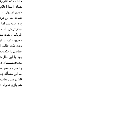
داشت که کنار رفت
خبری از پول نشد 
شدند. به این ت
پرداخت شد اما ا
جدی‌تر کرد اما د
بازیکنان نفت مسج
تمرین نکردند. ا
دهد. نکته جالب
عنایتی را تکذیب 
بود. با این حال
مسجدسلیمان در ای
را من هم شنیده‌ا
50 درصد رساندن
هم بازی نخواهند 