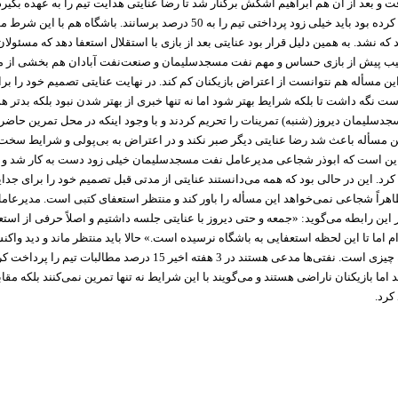
 و بعد از آن هم ابراهیم اشکش برکنار شد تا رضا عنایتی هدایت تیم را به عهده بگیرد.
همان ابتدا اعلام کرده بود باید خیلی زود پرداختی تیم را به 50 درصد برسانند. باشگاه 
که نشد. به همین دلیل قرار بود عنایتی بعد از بازی با استقلال استعفا دهد که مسئولان
رتیب پیش از بازی حساس و مهم نفت مسجدسلیمان و صنعت‌نفت آبادان هم بخشی از م
ین مسأله هم نتوانست از اعتراض بازیکنان کم کند. در نهایت عنایتی تصمیم خود را بر
ست نگه داشت تا بلکه شرایط بهتر شود اما نه تنها خبری از بهتر شدن نبود بلکه بدتر 
دسلیمان دیروز (شنبه) تمرینات را تحریم کردند و با وجود اینکه در محل تمرین حاضر 
ین مسأله باعث شد رضا عنایتی دیگر صبر نکند و در اعتراض به بی‌پولی و شرایط سخت 
 این است که ابوذر شجاعی مدیرعامل نفت مسجدسلیمان خیلی زود دست به کار شد و 
کرد. این در حالی بود که همه می‌دانستند عنایتی از مدتی قبل تصمیم خود را برای جدای
 ظاهراً شجاعی نمی‌خواهد این مسأله را باور کند و منتظر استعفای کتبی است. مدیرعا
ن رابطه می‌گوید: «جمعه و حتی دیروز با عنایتی جلسه داشتیم و اصلاً حرفی از استعفا
م اما تا این لحظه استعفایی به باشگاه نرسیده است.» حالا باید منتظر ماند و دید واک
به این مسأله چه چیزی است. نفتی‌ها مدعی هستند در 3 هفته اخیر 15 درصد مطالبات
د اما بازیکنان ناراضی هستند و می‌گویند با این شرایط نه تنها تمرین نمی‌کنند بلکه م
کرد.