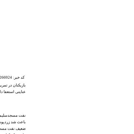
کد خبر: 266924
بازیکنان در تمری
عنایتی استعفا د
نفت مسجدسلیمان 
باعث شد زردپوشا