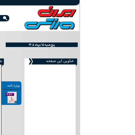
۱۴۰۵ پنج شنبه ۱۵ مرداد
اِلخَميس ٢١ صفر ١٤٤٨
Thursday, August 06, 2026
عناوین این صفحه
شما
ویژه نامه