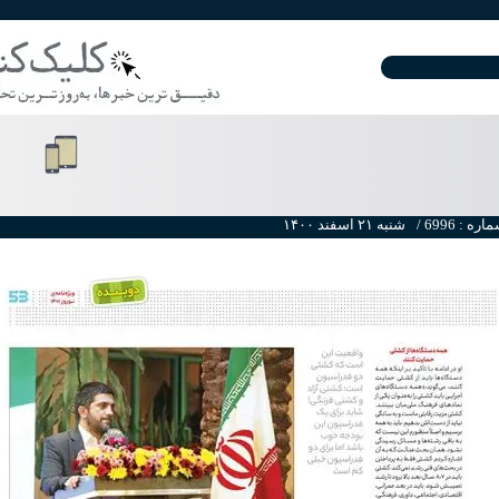
ره : 6996 /
۱۴۰۰ شنبه ۲۱ اسفند