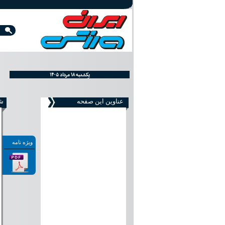
۱۴۰۵ يکشنبه ۱۸ مرداد
اِلأَحَّد ٢٤ صفر ١٤٤٨
Sunday, August 09, 2026
عناوین این صفحه
شما
ویژه نامه