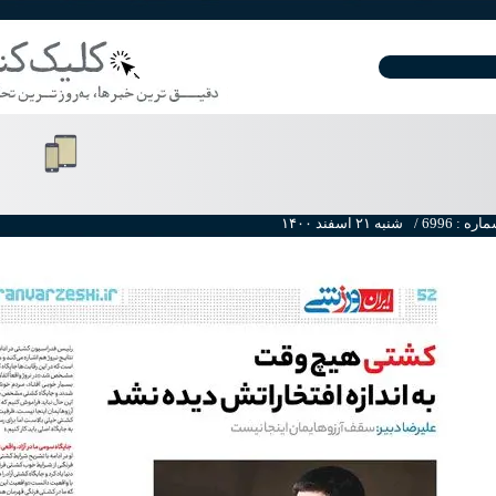
ره : 6996 /
۱۴۰۰ شنبه ۲۱ اسفند