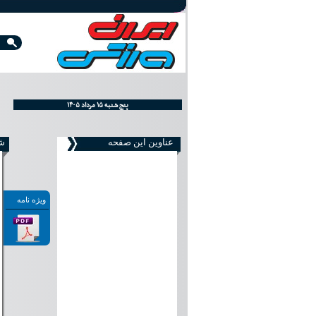
۱۴۰۵ پنج شنبه ۱۵ مرداد
اِلخَميس ٢١ صفر ١٤٤٨
Thursday, August 06, 2026
عناوین این صفحه
شما
ویژه نامه