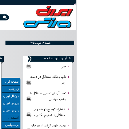
۱۴۰۵ جمعه ۱۶ مرداد
اِجُّمعَة ٢٢ صفر ١٤٤٨
Friday, August 07, 2026
عناوین این صفحه
شما
خبر
قلب باشگاه استقلال در دست
صفحه اول
آرش
زیرچاپ
تغییر آرایش دفاعی استقلال با
فوتبال ایران
جذب حردانی
ورزش ایران
به نظراسکوچیچ در خصوص
ورزش جهان
استقلالی‌ها احترام بگذاریم
استقلال
روشن: بازی گرفتن از نورافکن
پرسپولیس